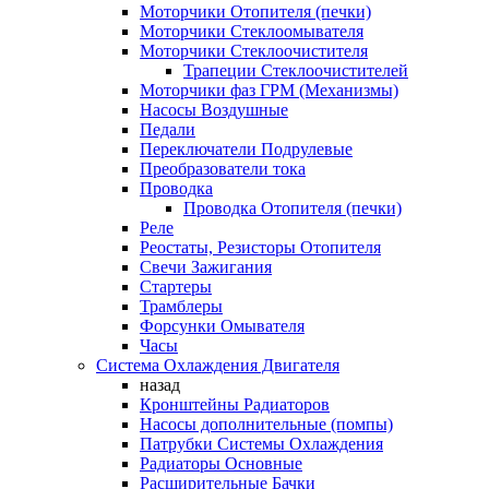
Моторчики Отопителя (печки)
Моторчики Стеклоомывателя
Моторчики Стеклоочистителя
Трапеции Стеклоочистителей
Моторчики фаз ГРМ (Механизмы)
Насосы Воздушные
Педали
Переключатели Подрулевые
Преобразователи тока
Проводка
Проводка Отопителя (печки)
Реле
Реостаты, Резисторы Отопителя
Свечи Зажигания
Стартеры
Трамблеры
Форсунки Омывателя
Часы
Система Охлаждения Двигателя
назад
Кронштейны Радиаторов
Насосы дополнительные (помпы)
Патрубки Системы Охлаждения
Радиаторы Основные
Расширительные Бачки