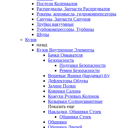
Постели Коленвалов
Распредвалы, Запчасти Распредвалов
Рокеры, коромысла, гидрокомпенсаторы
Сапуны, Запчасти Сапунов
Трубки вакуумные
Турбокомпрессоры, Турбины
Щупы
Кузов
назад
Кузов Внутренние Элементы
Бачки Омывателя
Безопасность
Подушки Безопасности
Ремни Безопасности
Вещевые Ящики (бардачки) б/у
Дефлекторы Обдува
Задние Полки
Коврики Салона
Кожухи Рулевых Колонок
Козырьки Солнцезащитные
Показать еще
Накладки, Обшивки Стоек
Обшивки Стоек
Обшивки
Обшивки Дверей