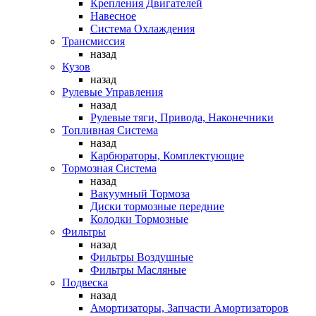
Крепления Двигателей
Навесное
Система Охлаждения
Трансмиссия
назад
Кузов
назад
Рулевые Управления
назад
Рулевые тяги, Привода, Наконечники
Топливная Система
назад
Карбюраторы, Комплектующие
Тормозная Система
назад
Вакуумный Тормоза
Диски тормозные передние
Колодки Тормозные
Фильтры
назад
Фильтры Воздушные
Фильтры Масляные
Подвеска
назад
Амортизаторы, Запчасти Амортизаторов