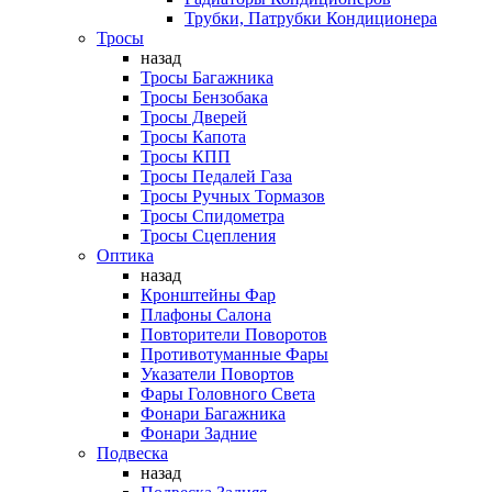
Трубки, Патрубки Кондиционера
Тросы
назад
Тросы Багажника
Тросы Бензобака
Тросы Дверей
Тросы Капота
Тросы КПП
Тросы Педалей Газа
Тросы Ручных Тормазов
Тросы Спидометра
Тросы Сцепления
Оптика
назад
Кронштейны Фар
Плафоны Салона
Повторители Поворотов
Противотуманные Фары
Указатели Повортов
Фары Головного Света
Фонари Багажника
Фонари Задние
Подвеска
назад