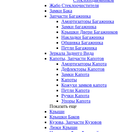
Стеклоподьемников
Жабо Стеклоочистителя
Замки Бака
Запчасти Багажника
Амортизаторы Багажника
Замки багажника
Крышки Двери Багажников
Накладки Багажника
Обшивка Багажника
Петли Багажника
Зеркала Заднего Вида
Капоты, Запчасти Капотов
Амортизаторы Капота
Дефлекторы Капотов
Замки Капота
Капоты
Кожухи замков капота
Петли Капота
Ручки Капота
Упоры Капота
Показать еще
Крыши
Крышки Баков
Кузова, Запчасти Кузовов
Люки Крыши