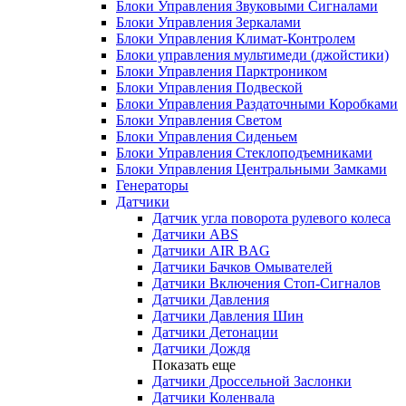
Блоки Управления Звуковыми Сигналами
Блоки Управления Зеркалами
Блоки Управления Климат-Контролем
Блоки управления мультимеди (джойстики)
Блоки Управления Парктроником
Блоки Управления Подвеской
Блоки Управления Раздаточными Коробками
Блоки Управления Светом
Блоки Управления Сиденьем
Блоки Управления Стеклоподъемниками
Блоки Управления Центральными Замками
Генераторы
Датчики
Датчик угла поворота рулевого колеса
Датчики ABS
Датчики AIR BAG
Датчики Бачков Омывателей
Датчики Включения Стоп-Сигналов
Датчики Давления
Датчики Давления Шин
Датчики Детонации
Датчики Дождя
Показать еще
Датчики Дроссельной Заслонки
Датчики Коленвала