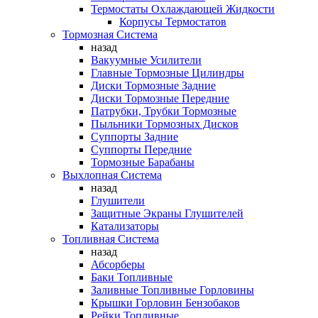
Термостаты Охлаждающей Жидкости
Корпусы Термостатов
Тормозная Система
назад
Вакуумные Усилители
Главные Тормозные Цилиндры
Диски Тормозные Задние
Диски Тормозные Передние
Патрубки, Трубки Тормозные
Пыльники Тормозных Дисков
Суппорты Задние
Суппорты Передние
Тормозные Барабаны
Выхлопная Система
назад
Глушители
Защитные Экраны Глушителей
Катализаторы
Топливная Система
назад
Абсорберы
Баки Топливные
Заливные Топливные Горловины
Крышки Горловин Бензобаков
Рейки Топливные