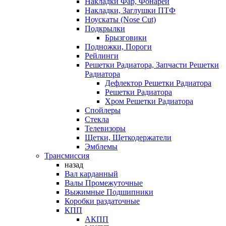
Накладки Фар, Фонарей
Накладки, Заглушки ПТФ
Ноускаты (Nose Cut)
Подкрылки
Брызговики
Подножки, Пороги
Рейлинги
Решетки Радиатора, Запчасти Решетки
Радиатора
Дефлектор Решетки Радиатора
Решетки Радиатора
Хром Решетки Радиатора
Спойлеры
Стекла
Телевизоры
Щетки, Щеткодержатели
Эмблемы
Трансмиссия
назад
Вал карданный
Валы Промежуточные
Выжимные Подшипники
Коробки раздаточные
КПП
АКПП