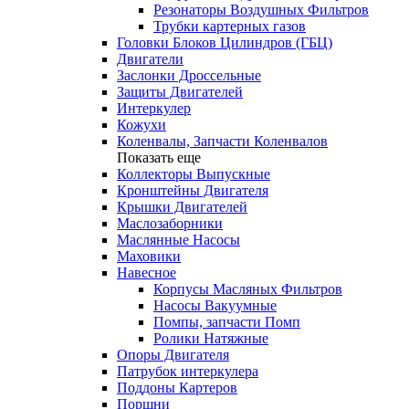
Резонаторы Воздушных Фильтров
Трубки картерных газов
Головки Блоков Цилиндров (ГБЦ)
Двигатели
Заслонки Дроссельные
Защиты Двигателей
Интеркулер
Кожухи
Коленвалы, Запчасти Коленвалов
Показать еще
Коллекторы Выпускные
Кронштейны Двигателя
Крышки Двигателей
Маслозаборники
Маслянные Насосы
Маховики
Навесное
Корпусы Масляных Фильтров
Насосы Вакуумные
Помпы, запчасти Помп
Ролики Натяжные
Опоры Двигателя
Патрубок интеркулера
Поддоны Картеров
Поршни