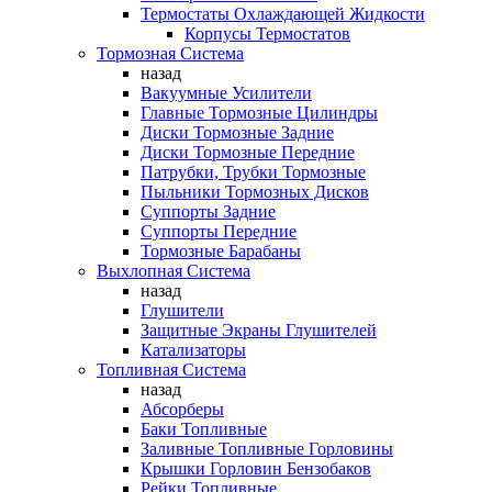
Термостаты Охлаждающей Жидкости
Корпусы Термостатов
Тормозная Система
назад
Вакуумные Усилители
Главные Тормозные Цилиндры
Диски Тормозные Задние
Диски Тормозные Передние
Патрубки, Трубки Тормозные
Пыльники Тормозных Дисков
Суппорты Задние
Суппорты Передние
Тормозные Барабаны
Выхлопная Система
назад
Глушители
Защитные Экраны Глушителей
Катализаторы
Топливная Система
назад
Абсорберы
Баки Топливные
Заливные Топливные Горловины
Крышки Горловин Бензобаков
Рейки Топливные