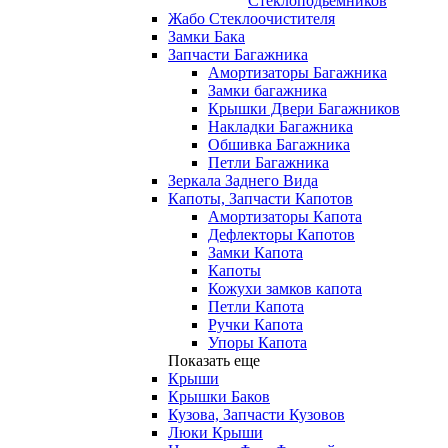
Стеклоподьемников
Жабо Стеклоочистителя
Замки Бака
Запчасти Багажника
Амортизаторы Багажника
Замки багажника
Крышки Двери Багажников
Накладки Багажника
Обшивка Багажника
Петли Багажника
Зеркала Заднего Вида
Капоты, Запчасти Капотов
Амортизаторы Капота
Дефлекторы Капотов
Замки Капота
Капоты
Кожухи замков капота
Петли Капота
Ручки Капота
Упоры Капота
Показать еще
Крыши
Крышки Баков
Кузова, Запчасти Кузовов
Люки Крыши