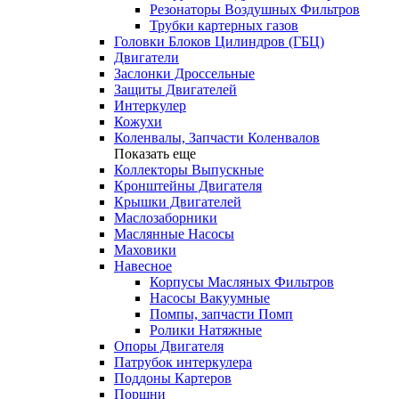
Резонаторы Воздушных Фильтров
Трубки картерных газов
Головки Блоков Цилиндров (ГБЦ)
Двигатели
Заслонки Дроссельные
Защиты Двигателей
Интеркулер
Кожухи
Коленвалы, Запчасти Коленвалов
Показать еще
Коллекторы Выпускные
Кронштейны Двигателя
Крышки Двигателей
Маслозаборники
Маслянные Насосы
Маховики
Навесное
Корпусы Масляных Фильтров
Насосы Вакуумные
Помпы, запчасти Помп
Ролики Натяжные
Опоры Двигателя
Патрубок интеркулера
Поддоны Картеров
Поршни