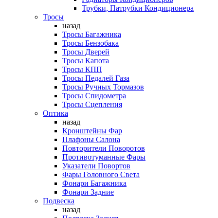
Трубки, Патрубки Кондиционера
Тросы
назад
Тросы Багажника
Тросы Бензобака
Тросы Дверей
Тросы Капота
Тросы КПП
Тросы Педалей Газа
Тросы Ручных Тормазов
Тросы Спидометра
Тросы Сцепления
Оптика
назад
Кронштейны Фар
Плафоны Салона
Повторители Поворотов
Противотуманные Фары
Указатели Повортов
Фары Головного Света
Фонари Багажника
Фонари Задние
Подвеска
назад