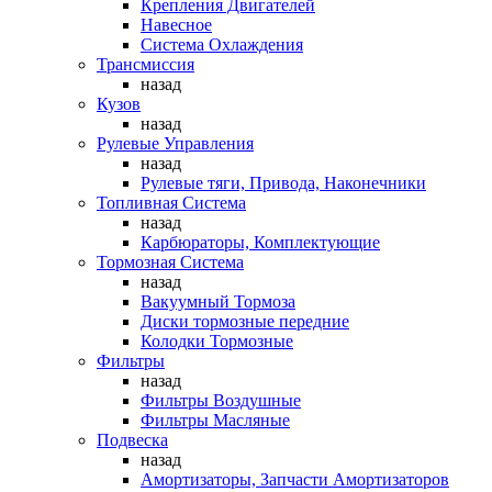
Крепления Двигателей
Навесное
Система Охлаждения
Трансмиссия
назад
Кузов
назад
Рулевые Управления
назад
Рулевые тяги, Привода, Наконечники
Топливная Система
назад
Карбюраторы, Комплектующие
Тормозная Система
назад
Вакуумный Тормоза
Диски тормозные передние
Колодки Тормозные
Фильтры
назад
Фильтры Воздушные
Фильтры Масляные
Подвеска
назад
Амортизаторы, Запчасти Амортизаторов