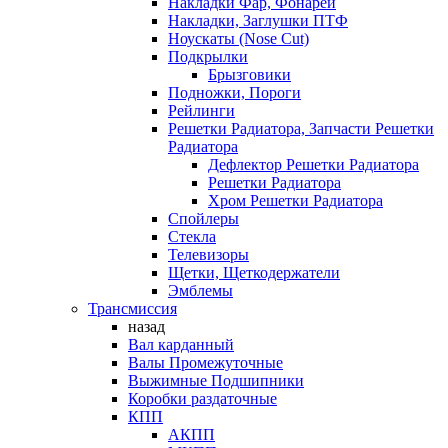
Накладки Фар, Фонарей
Накладки, Заглушки ПТФ
Ноускаты (Nose Cut)
Подкрылки
Брызговики
Подножки, Пороги
Рейлинги
Решетки Радиатора, Запчасти Решетки
Радиатора
Дефлектор Решетки Радиатора
Решетки Радиатора
Хром Решетки Радиатора
Спойлеры
Стекла
Телевизоры
Щетки, Щеткодержатели
Эмблемы
Трансмиссия
назад
Вал карданный
Валы Промежуточные
Выжимные Подшипники
Коробки раздаточные
КПП
АКПП