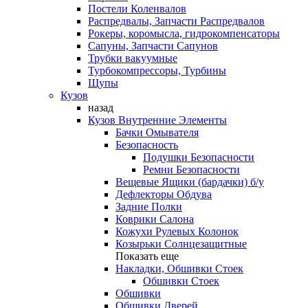
Постели Коленвалов
Распредвалы, Запчасти Распредвалов
Рокеры, коромысла, гидрокомпенсаторы
Сапуны, Запчасти Сапунов
Трубки вакуумные
Турбокомпрессоры, Турбины
Щупы
Кузов
назад
Кузов Внутренние Элементы
Бачки Омывателя
Безопасность
Подушки Безопасности
Ремни Безопасности
Вещевые Ящики (бардачки) б/у
Дефлекторы Обдува
Задние Полки
Коврики Салона
Кожухи Рулевых Колонок
Козырьки Солнцезащитные
Показать еще
Накладки, Обшивки Стоек
Обшивки Стоек
Обшивки
Обшивки Дверей