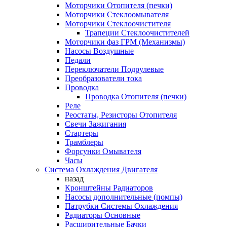
Моторчики Отопителя (печки)
Моторчики Стеклоомывателя
Моторчики Стеклоочистителя
Трапеции Стеклоочистителей
Моторчики фаз ГРМ (Механизмы)
Насосы Воздушные
Педали
Переключатели Подрулевые
Преобразователи тока
Проводка
Проводка Отопителя (печки)
Реле
Реостаты, Резисторы Отопителя
Свечи Зажигания
Стартеры
Трамблеры
Форсунки Омывателя
Часы
Система Охлаждения Двигателя
назад
Кронштейны Радиаторов
Насосы дополнительные (помпы)
Патрубки Системы Охлаждения
Радиаторы Основные
Расширительные Бачки