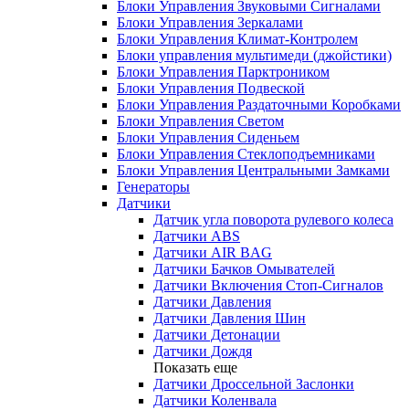
Блоки Управления Звуковыми Сигналами
Блоки Управления Зеркалами
Блоки Управления Климат-Контролем
Блоки управления мультимеди (джойстики)
Блоки Управления Парктроником
Блоки Управления Подвеской
Блоки Управления Раздаточными Коробками
Блоки Управления Светом
Блоки Управления Сиденьем
Блоки Управления Стеклоподъемниками
Блоки Управления Центральными Замками
Генераторы
Датчики
Датчик угла поворота рулевого колеса
Датчики ABS
Датчики AIR BAG
Датчики Бачков Омывателей
Датчики Включения Стоп-Сигналов
Датчики Давления
Датчики Давления Шин
Датчики Детонации
Датчики Дождя
Показать еще
Датчики Дроссельной Заслонки
Датчики Коленвала