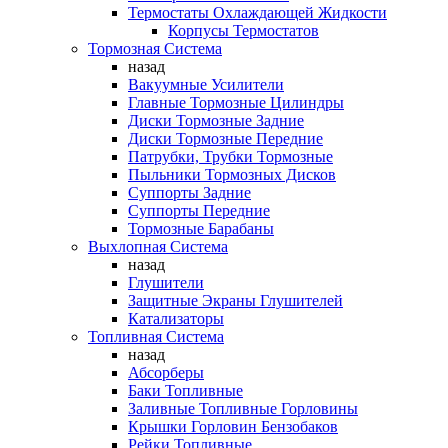
Термостаты Охлаждающей Жидкости
Корпусы Термостатов
Тормозная Система
назад
Вакуумные Усилители
Главные Тормозные Цилиндры
Диски Тормозные Задние
Диски Тормозные Передние
Патрубки, Трубки Тормозные
Пыльники Тормозных Дисков
Суппорты Задние
Суппорты Передние
Тормозные Барабаны
Выхлопная Система
назад
Глушители
Защитные Экраны Глушителей
Катализаторы
Топливная Система
назад
Абсорберы
Баки Топливные
Заливные Топливные Горловины
Крышки Горловин Бензобаков
Рейки Топливные