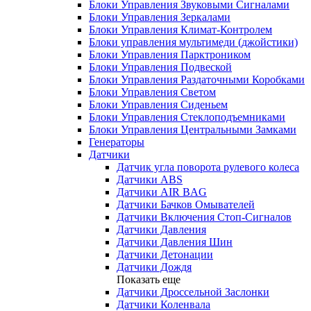
Блоки Управления Звуковыми Сигналами
Блоки Управления Зеркалами
Блоки Управления Климат-Контролем
Блоки управления мультимеди (джойстики)
Блоки Управления Парктроником
Блоки Управления Подвеской
Блоки Управления Раздаточными Коробками
Блоки Управления Светом
Блоки Управления Сиденьем
Блоки Управления Стеклоподъемниками
Блоки Управления Центральными Замками
Генераторы
Датчики
Датчик угла поворота рулевого колеса
Датчики ABS
Датчики AIR BAG
Датчики Бачков Омывателей
Датчики Включения Стоп-Сигналов
Датчики Давления
Датчики Давления Шин
Датчики Детонации
Датчики Дождя
Показать еще
Датчики Дроссельной Заслонки
Датчики Коленвала