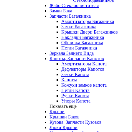
Стеклоподьемников
Жабо Стеклоочистителя
Замки Бака
Запчасти Багажника
Амортизаторы Багажника
Замки багажника
Крышки Двери Багажников
Накладки Багажника
Обшивка Багажника
Петли Багажника
Зеркала Заднего Вида
Капоты, Запчасти Капотов
Амортизаторы Капота
Дефлекторы Капотов
Замки Капота
Капоты
Кожухи замков капота
Петли Капота
Ручки Капота
Упоры Капота
Показать еще
Крыши
Крышки Баков
Кузова, Запчасти Кузовов
Люки Крыши