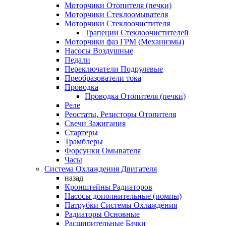
Моторчики Отопителя (печки)
Моторчики Стеклоомывателя
Моторчики Стеклоочистителя
Трапеции Стеклоочистителей
Моторчики фаз ГРМ (Механизмы)
Насосы Воздушные
Педали
Переключатели Подрулевые
Преобразователи тока
Проводка
Проводка Отопителя (печки)
Реле
Реостаты, Резисторы Отопителя
Свечи Зажигания
Стартеры
Трамблеры
Форсунки Омывателя
Часы
Система Охлаждения Двигателя
назад
Кронштейны Радиаторов
Насосы дополнительные (помпы)
Патрубки Системы Охлаждения
Радиаторы Основные
Расширительные Бачки