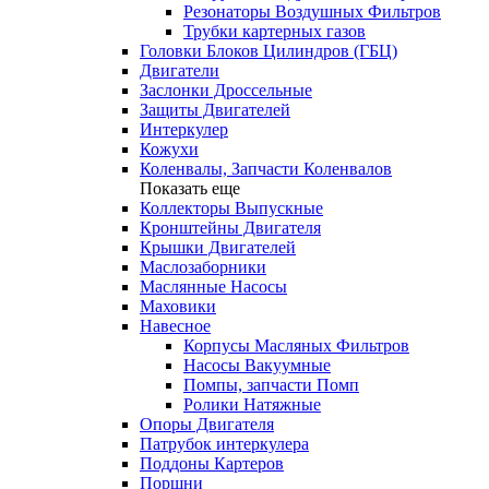
Резонаторы Воздушных Фильтров
Трубки картерных газов
Головки Блоков Цилиндров (ГБЦ)
Двигатели
Заслонки Дроссельные
Защиты Двигателей
Интеркулер
Кожухи
Коленвалы, Запчасти Коленвалов
Показать еще
Коллекторы Выпускные
Кронштейны Двигателя
Крышки Двигателей
Маслозаборники
Маслянные Насосы
Маховики
Навесное
Корпусы Масляных Фильтров
Насосы Вакуумные
Помпы, запчасти Помп
Ролики Натяжные
Опоры Двигателя
Патрубок интеркулера
Поддоны Картеров
Поршни