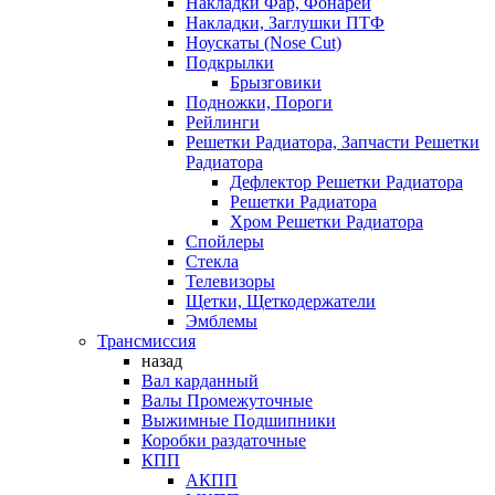
Накладки Фар, Фонарей
Накладки, Заглушки ПТФ
Ноускаты (Nose Cut)
Подкрылки
Брызговики
Подножки, Пороги
Рейлинги
Решетки Радиатора, Запчасти Решетки
Радиатора
Дефлектор Решетки Радиатора
Решетки Радиатора
Хром Решетки Радиатора
Спойлеры
Стекла
Телевизоры
Щетки, Щеткодержатели
Эмблемы
Трансмиссия
назад
Вал карданный
Валы Промежуточные
Выжимные Подшипники
Коробки раздаточные
КПП
АКПП