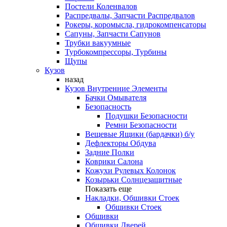
Постели Коленвалов
Распредвалы, Запчасти Распредвалов
Рокеры, коромысла, гидрокомпенсаторы
Сапуны, Запчасти Сапунов
Трубки вакуумные
Турбокомпрессоры, Турбины
Щупы
Кузов
назад
Кузов Внутренние Элементы
Бачки Омывателя
Безопасность
Подушки Безопасности
Ремни Безопасности
Вещевые Ящики (бардачки) б/у
Дефлекторы Обдува
Задние Полки
Коврики Салона
Кожухи Рулевых Колонок
Козырьки Солнцезащитные
Показать еще
Накладки, Обшивки Стоек
Обшивки Стоек
Обшивки
Обшивки Дверей