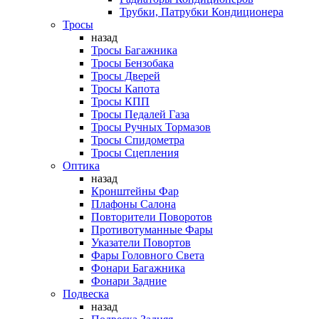
Трубки, Патрубки Кондиционера
Тросы
назад
Тросы Багажника
Тросы Бензобака
Тросы Дверей
Тросы Капота
Тросы КПП
Тросы Педалей Газа
Тросы Ручных Тормазов
Тросы Спидометра
Тросы Сцепления
Оптика
назад
Кронштейны Фар
Плафоны Салона
Повторители Поворотов
Противотуманные Фары
Указатели Повортов
Фары Головного Света
Фонари Багажника
Фонари Задние
Подвеска
назад