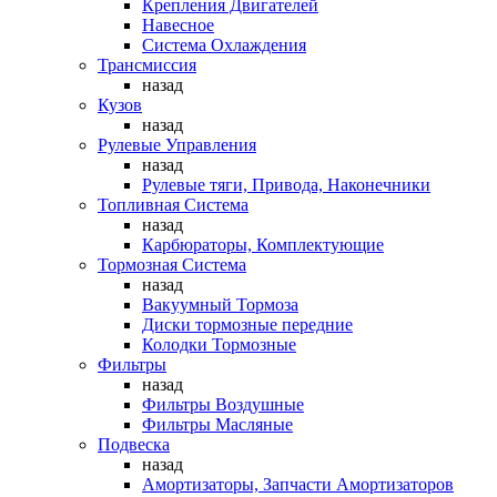
Крепления Двигателей
Навесное
Система Охлаждения
Трансмиссия
назад
Кузов
назад
Рулевые Управления
назад
Рулевые тяги, Привода, Наконечники
Топливная Система
назад
Карбюраторы, Комплектующие
Тормозная Система
назад
Вакуумный Тормоза
Диски тормозные передние
Колодки Тормозные
Фильтры
назад
Фильтры Воздушные
Фильтры Масляные
Подвеска
назад
Амортизаторы, Запчасти Амортизаторов