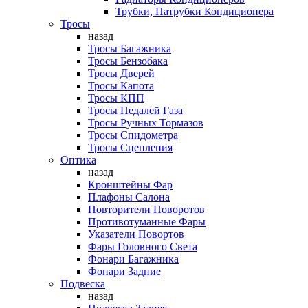
Трубки, Патрубки Кондиционера
Тросы
назад
Тросы Багажника
Тросы Бензобака
Тросы Дверей
Тросы Капота
Тросы КПП
Тросы Педалей Газа
Тросы Ручных Тормазов
Тросы Спидометра
Тросы Сцепления
Оптика
назад
Кронштейны Фар
Плафоны Салона
Повторители Поворотов
Противотуманные Фары
Указатели Повортов
Фары Головного Света
Фонари Багажника
Фонари Задние
Подвеска
назад