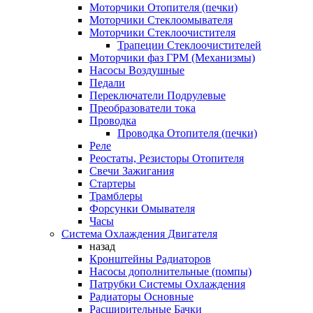
Моторчики Отопителя (печки)
Моторчики Стеклоомывателя
Моторчики Стеклоочистителя
Трапеции Стеклоочистителей
Моторчики фаз ГРМ (Механизмы)
Насосы Воздушные
Педали
Переключатели Подрулевые
Преобразователи тока
Проводка
Проводка Отопителя (печки)
Реле
Реостаты, Резисторы Отопителя
Свечи Зажигания
Стартеры
Трамблеры
Форсунки Омывателя
Часы
Система Охлаждения Двигателя
назад
Кронштейны Радиаторов
Насосы дополнительные (помпы)
Патрубки Системы Охлаждения
Радиаторы Основные
Расширительные Бачки