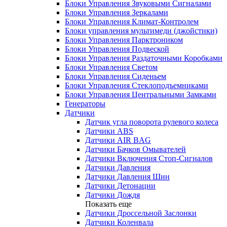
Блоки Управления Звуковыми Сигналами
Блоки Управления Зеркалами
Блоки Управления Климат-Контролем
Блоки управления мультимеди (джойстики)
Блоки Управления Парктроником
Блоки Управления Подвеской
Блоки Управления Раздаточными Коробками
Блоки Управления Светом
Блоки Управления Сиденьем
Блоки Управления Стеклоподъемниками
Блоки Управления Центральными Замками
Генераторы
Датчики
Датчик угла поворота рулевого колеса
Датчики ABS
Датчики AIR BAG
Датчики Бачков Омывателей
Датчики Включения Стоп-Сигналов
Датчики Давления
Датчики Давления Шин
Датчики Детонации
Датчики Дождя
Показать еще
Датчики Дроссельной Заслонки
Датчики Коленвала