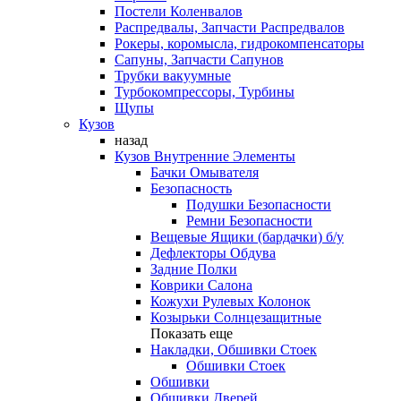
Постели Коленвалов
Распредвалы, Запчасти Распредвалов
Рокеры, коромысла, гидрокомпенсаторы
Сапуны, Запчасти Сапунов
Трубки вакуумные
Турбокомпрессоры, Турбины
Щупы
Кузов
назад
Кузов Внутренние Элементы
Бачки Омывателя
Безопасность
Подушки Безопасности
Ремни Безопасности
Вещевые Ящики (бардачки) б/у
Дефлекторы Обдува
Задние Полки
Коврики Салона
Кожухи Рулевых Колонок
Козырьки Солнцезащитные
Показать еще
Накладки, Обшивки Стоек
Обшивки Стоек
Обшивки
Обшивки Дверей