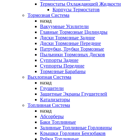
Термостаты Охлаждающей Жидкости
Корпусы Термостатов
Тормозная Система
назад
Вакуумные Усилители
Главные Тормозные Цилиндры
Диски Тормозные Задние
Диски Тормозные Передние
Патрубки, Трубки Тормозные
Пыльники Тормозных Дисков
Суппорты Задние
Суппорты Передние
Тормозные Барабаны
Выхлопная Система
назад
Глушители
Защитные Экраны Глушителей
Катализаторы
Топливная Система
назад
Абсорберы
Баки Топливные
Заливные Топливные Горловины
Крышки Горловин Бензобаков
Рейки Топливные