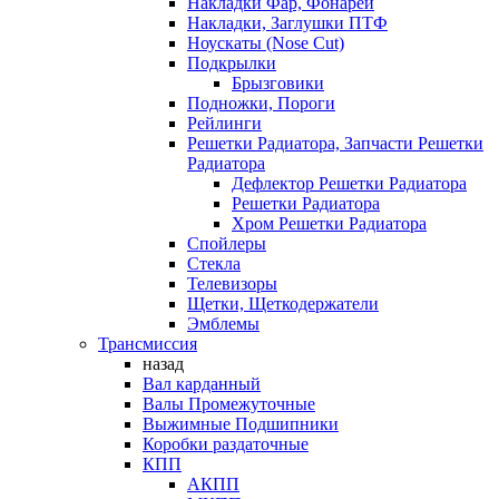
Накладки Фар, Фонарей
Накладки, Заглушки ПТФ
Ноускаты (Nose Cut)
Подкрылки
Брызговики
Подножки, Пороги
Рейлинги
Решетки Радиатора, Запчасти Решетки
Радиатора
Дефлектор Решетки Радиатора
Решетки Радиатора
Хром Решетки Радиатора
Спойлеры
Стекла
Телевизоры
Щетки, Щеткодержатели
Эмблемы
Трансмиссия
назад
Вал карданный
Валы Промежуточные
Выжимные Подшипники
Коробки раздаточные
КПП
АКПП