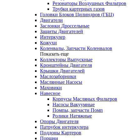
Резонаторы Воздушных Фильтров
Трубки картерных газов
Головки Блоков Цилиндров (ГБЦ)
Двигатели
Заслонки Дроссельные
Защиты Двигателей
Интеркулер
Кожухи
Коленвалы, Запчасти Коленвалов
Показать еще
Коллекторы Выпускные
Кронштейны Двигателя
Крышки Двигателей
Маслозаборники
Маслянные Насосы
Маховики
Навесное
Корпусы Масляных Фильтров
Насосы Вакуумные
Помпы, запчасти Помп
Ролики Натяжные
Опоры Двигателя
Патрубок интеркулера
Поддоны Картеров
Поршни