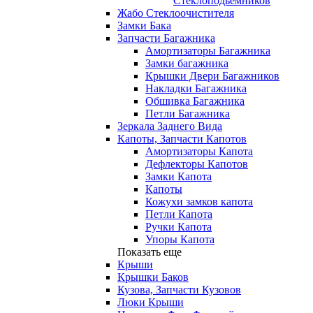
Стеклоподьемников
Жабо Стеклоочистителя
Замки Бака
Запчасти Багажника
Амортизаторы Багажника
Замки багажника
Крышки Двери Багажников
Накладки Багажника
Обшивка Багажника
Петли Багажника
Зеркала Заднего Вида
Капоты, Запчасти Капотов
Амортизаторы Капота
Дефлекторы Капотов
Замки Капота
Капоты
Кожухи замков капота
Петли Капота
Ручки Капота
Упоры Капота
Показать еще
Крыши
Крышки Баков
Кузова, Запчасти Кузовов
Люки Крыши