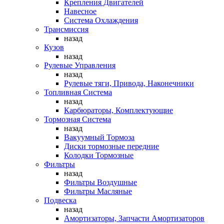
Крепления Двигателей
Навесное
Система Охлаждения
Трансмиссия
назад
Кузов
назад
Рулевые Управления
назад
Рулевые тяги, Привода, Наконечники
Топливная Система
назад
Карбюраторы, Комплектующие
Тормозная Система
назад
Вакуумный Тормоза
Диски тормозные передние
Колодки Тормозные
Фильтры
назад
Фильтры Воздушные
Фильтры Масляные
Подвеска
назад
Амортизаторы, Запчасти Амортизаторов