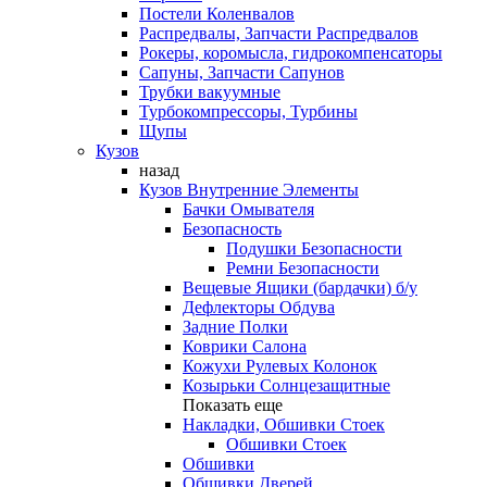
Постели Коленвалов
Распредвалы, Запчасти Распредвалов
Рокеры, коромысла, гидрокомпенсаторы
Сапуны, Запчасти Сапунов
Трубки вакуумные
Турбокомпрессоры, Турбины
Щупы
Кузов
назад
Кузов Внутренние Элементы
Бачки Омывателя
Безопасность
Подушки Безопасности
Ремни Безопасности
Вещевые Ящики (бардачки) б/у
Дефлекторы Обдува
Задние Полки
Коврики Салона
Кожухи Рулевых Колонок
Козырьки Солнцезащитные
Показать еще
Накладки, Обшивки Стоек
Обшивки Стоек
Обшивки
Обшивки Дверей