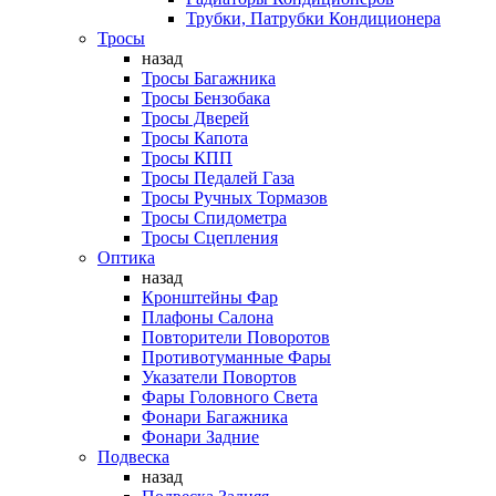
Трубки, Патрубки Кондиционера
Тросы
назад
Тросы Багажника
Тросы Бензобака
Тросы Дверей
Тросы Капота
Тросы КПП
Тросы Педалей Газа
Тросы Ручных Тормазов
Тросы Спидометра
Тросы Сцепления
Оптика
назад
Кронштейны Фар
Плафоны Салона
Повторители Поворотов
Противотуманные Фары
Указатели Повортов
Фары Головного Света
Фонари Багажника
Фонари Задние
Подвеска
назад