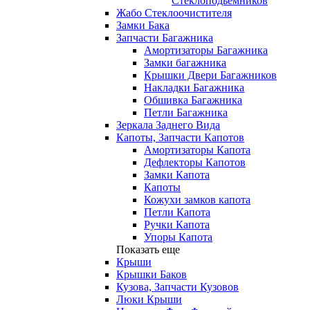
Стеклоподьемников
Жабо Стеклоочистителя
Замки Бака
Запчасти Багажника
Амортизаторы Багажника
Замки багажника
Крышки Двери Багажников
Накладки Багажника
Обшивка Багажника
Петли Багажника
Зеркала Заднего Вида
Капоты, Запчасти Капотов
Амортизаторы Капота
Дефлекторы Капотов
Замки Капота
Капоты
Кожухи замков капота
Петли Капота
Ручки Капота
Упоры Капота
Показать еще
Крыши
Крышки Баков
Кузова, Запчасти Кузовов
Люки Крыши