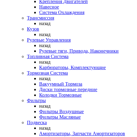
Крепления Двигателей
Навесное
Система Охлаждения
Трансмиссия
назад
Кузов
назад
Рулевые Управления
назад
Рулевые тяги, Привода, Наконечники
Топливная Система
назад
Карбюраторы, Комплектующие
Тормозная Система
назад
Вакуумный Тормоза
Диски тормозные передние
Колодки Тормозные
Фильтры
назад
Фильтры Воздушные
Фильтры Масляные
Подвеска
назад
Амортизаторы, Запчасти Амортизаторов