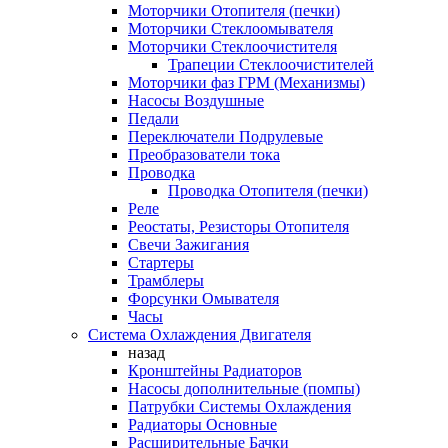
Моторчики Отопителя (печки)
Моторчики Стеклоомывателя
Моторчики Стеклоочистителя
Трапеции Стеклоочистителей
Моторчики фаз ГРМ (Механизмы)
Насосы Воздушные
Педали
Переключатели Подрулевые
Преобразователи тока
Проводка
Проводка Отопителя (печки)
Реле
Реостаты, Резисторы Отопителя
Свечи Зажигания
Стартеры
Трамблеры
Форсунки Омывателя
Часы
Система Охлаждения Двигателя
назад
Кронштейны Радиаторов
Насосы дополнительные (помпы)
Патрубки Системы Охлаждения
Радиаторы Основные
Расширительные Бачки