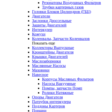
Резонаторы Воздушных Фильтров
Трубки картерных газов
Головки Блоков Цилиндров (ГБЦ)
Двигатели
Заслонки Дроссельные
Защиты Двигателей
Интеркулер
Кожухи
Коленвалы, Запчасти Коленвалов
Показать еще
Коллекторы Выпускные
Кронштейны Двигателя
Крышки Двигателей
Маслозаборники
Маслянные Насосы
Маховики
Навесное
Корпусы Масляных Фильтров
Насосы Вакуумные
Помпы, запчасти Помп
Ролики Натяжные
Опоры Двигателя
Патрубок интеркулера
Поддоны Картеров
Поршни