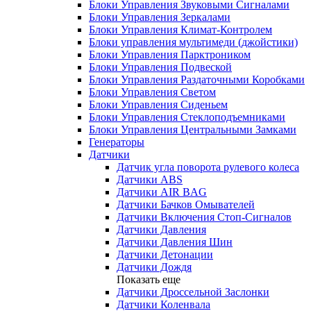
Блоки Управления Звуковыми Сигналами
Блоки Управления Зеркалами
Блоки Управления Климат-Контролем
Блоки управления мультимеди (джойстики)
Блоки Управления Парктроником
Блоки Управления Подвеской
Блоки Управления Раздаточными Коробками
Блоки Управления Светом
Блоки Управления Сиденьем
Блоки Управления Стеклоподъемниками
Блоки Управления Центральными Замками
Генераторы
Датчики
Датчик угла поворота рулевого колеса
Датчики ABS
Датчики AIR BAG
Датчики Бачков Омывателей
Датчики Включения Стоп-Сигналов
Датчики Давления
Датчики Давления Шин
Датчики Детонации
Датчики Дождя
Показать еще
Датчики Дроссельной Заслонки
Датчики Коленвала