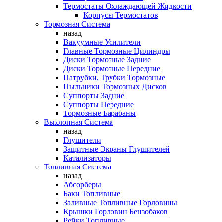
Термостаты Охлаждающей Жидкости
Корпусы Термостатов
Тормозная Система
назад
Вакуумные Усилители
Главные Тормозные Цилиндры
Диски Тормозные Задние
Диски Тормозные Передние
Патрубки, Трубки Тормозные
Пыльники Тормозных Дисков
Суппорты Задние
Суппорты Передние
Тормозные Барабаны
Выхлопная Система
назад
Глушители
Защитные Экраны Глушителей
Катализаторы
Топливная Система
назад
Абсорберы
Баки Топливные
Заливные Топливные Горловины
Крышки Горловин Бензобаков
Рейки Топливные