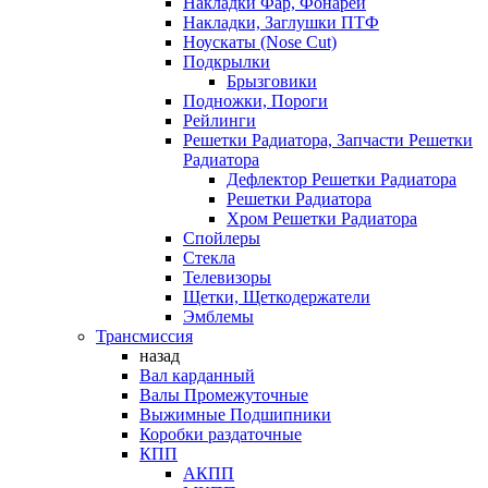
Накладки Фар, Фонарей
Накладки, Заглушки ПТФ
Ноускаты (Nose Cut)
Подкрылки
Брызговики
Подножки, Пороги
Рейлинги
Решетки Радиатора, Запчасти Решетки
Радиатора
Дефлектор Решетки Радиатора
Решетки Радиатора
Хром Решетки Радиатора
Спойлеры
Стекла
Телевизоры
Щетки, Щеткодержатели
Эмблемы
Трансмиссия
назад
Вал карданный
Валы Промежуточные
Выжимные Подшипники
Коробки раздаточные
КПП
АКПП