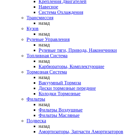
Крепления Двигателей
Навесное
Система Охлаждения
Трансмиссия
назад
Кузов
назад
Рулевые Управления
назад
Рулевые тяги, Привода, Наконечники
Топливная Система
назад
Карбюраторы, Комплектующие
Тормозная Система
назад
Вакуумный Тормоза
Диски тормозные передние
Колодки Тормозные
Фильтры
назад
Фильтры Воздушные
Фильтры Масляные
Подвеска
назад
Амортизаторы, Запчасти Амортизаторов