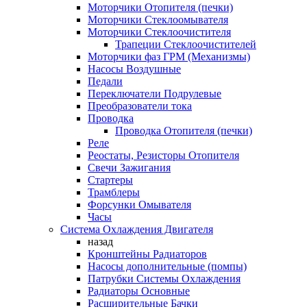
Моторчики Отопителя (печки)
Моторчики Стеклоомывателя
Моторчики Стеклоочистителя
Трапеции Стеклоочистителей
Моторчики фаз ГРМ (Механизмы)
Насосы Воздушные
Педали
Переключатели Подрулевые
Преобразователи тока
Проводка
Проводка Отопителя (печки)
Реле
Реостаты, Резисторы Отопителя
Свечи Зажигания
Стартеры
Трамблеры
Форсунки Омывателя
Часы
Система Охлаждения Двигателя
назад
Кронштейны Радиаторов
Насосы дополнительные (помпы)
Патрубки Системы Охлаждения
Радиаторы Основные
Расширительные Бачки