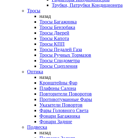
Трубки, Патрубки Кондиционера
Тросы
назад
Тросы Багажника
Тросы Бензобака
Тросы Дверей
Тросы Капота
Тросы КПП
Тросы Педалей Газа
Тросы Ручных Тормазов
Тросы Спидометра
Тросы Сцепления
Оптика
назад
Кронштейны Фар
Плафоны Салона
Повторители Поворотов
Противотуманные Фары
Указатели Повортов
Фары Головного Света
Фонари Багажника
Фонари Задние
Подвеска
назад