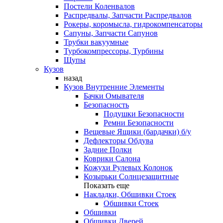
Постели Коленвалов
Распредвалы, Запчасти Распредвалов
Рокеры, коромысла, гидрокомпенсаторы
Сапуны, Запчасти Сапунов
Трубки вакуумные
Турбокомпрессоры, Турбины
Щупы
Кузов
назад
Кузов Внутренние Элементы
Бачки Омывателя
Безопасность
Подушки Безопасности
Ремни Безопасности
Вещевые Ящики (бардачки) б/у
Дефлекторы Обдува
Задние Полки
Коврики Салона
Кожухи Рулевых Колонок
Козырьки Солнцезащитные
Показать еще
Накладки, Обшивки Стоек
Обшивки Стоек
Обшивки
Обшивки Дверей