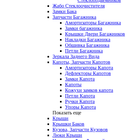
Стеклоподьемников
Жабо Стеклоочистителя
Замки Бака
Запчасти Багажника
Амортизаторы Багажника
Замки багажника
Крышки Двери Багажников
Накладки Багажника
Обшивка Багажника
Петли Багажника
Зеркала Заднего Вида
Капоты, Запчасти Капотов
Амортизаторы Капота
Дефлекторы Капотов
Замки Капота
Капоты
Кожухи замков капота
Петли Капота
Ручки Капота
Упоры Капота
Показать еще
Крыши
Крышки Баков
Кузова, Запчасти Кузовов
Люки Крыши