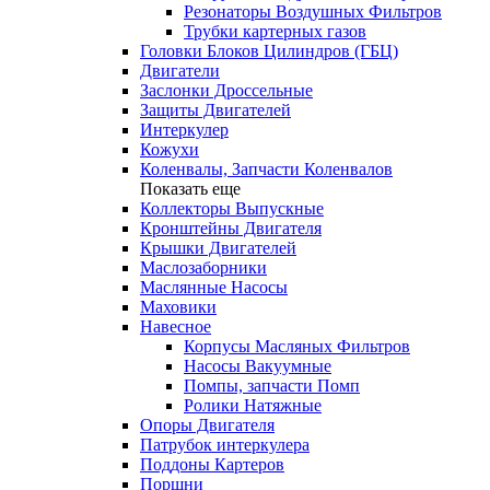
Резонаторы Воздушных Фильтров
Трубки картерных газов
Головки Блоков Цилиндров (ГБЦ)
Двигатели
Заслонки Дроссельные
Защиты Двигателей
Интеркулер
Кожухи
Коленвалы, Запчасти Коленвалов
Показать еще
Коллекторы Выпускные
Кронштейны Двигателя
Крышки Двигателей
Маслозаборники
Маслянные Насосы
Маховики
Навесное
Корпусы Масляных Фильтров
Насосы Вакуумные
Помпы, запчасти Помп
Ролики Натяжные
Опоры Двигателя
Патрубок интеркулера
Поддоны Картеров
Поршни