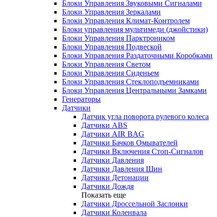
Блоки Управления Звуковыми Сигналами
Блоки Управления Зеркалами
Блоки Управления Климат-Контролем
Блоки управления мультимеди (джойстики)
Блоки Управления Парктроником
Блоки Управления Подвеской
Блоки Управления Раздаточными Коробками
Блоки Управления Светом
Блоки Управления Сиденьем
Блоки Управления Стеклоподъемниками
Блоки Управления Центральными Замками
Генераторы
Датчики
Датчик угла поворота рулевого колеса
Датчики ABS
Датчики AIR BAG
Датчики Бачков Омывателей
Датчики Включения Стоп-Сигналов
Датчики Давления
Датчики Давления Шин
Датчики Детонации
Датчики Дождя
Показать еще
Датчики Дроссельной Заслонки
Датчики Коленвала