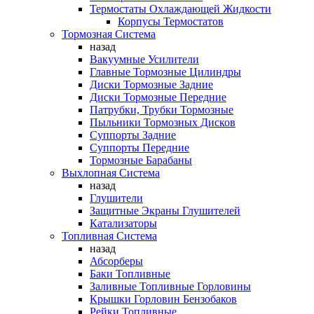
Термостаты Охлаждающей Жидкости
Корпусы Термостатов
Тормозная Система
назад
Вакуумные Усилители
Главные Тормозные Цилиндры
Диски Тормозные Задние
Диски Тормозные Передние
Патрубки, Трубки Тормозные
Пыльники Тормозных Дисков
Суппорты Задние
Суппорты Передние
Тормозные Барабаны
Выхлопная Система
назад
Глушители
Защитные Экраны Глушителей
Катализаторы
Топливная Система
назад
Абсорберы
Баки Топливные
Заливные Топливные Горловины
Крышки Горловин Бензобаков
Рейки Топливные