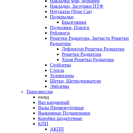
Накладки Фар, Фонарей
Накладки, Заглушки ПТФ
Ноускаты (Nose Cut)
Подкрылки
Брызговики
Подножки, Пороги
Рейлинги
Решетки Радиатора, Запчасти Решетки
Радиатора
Дефлектор Решетки Радиатора
Решетки Радиатора
Хром Решетки Радиатора
Спойлеры
Стекла
Телевизоры
Щетки, Щеткодержатели
Эмблемы
Трансмиссия
назад
Вал карданный
Валы Промежуточные
Выжимные Подшипники
Коробки раздаточные
КПП
АКПП