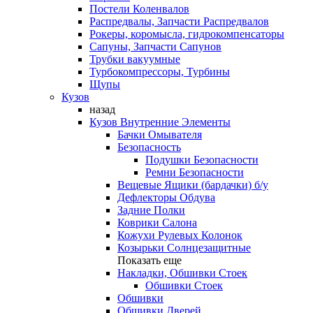
Постели Коленвалов
Распредвалы, Запчасти Распредвалов
Рокеры, коромысла, гидрокомпенсаторы
Сапуны, Запчасти Сапунов
Трубки вакуумные
Турбокомпрессоры, Турбины
Щупы
Кузов
назад
Кузов Внутренние Элементы
Бачки Омывателя
Безопасность
Подушки Безопасности
Ремни Безопасности
Вещевые Ящики (бардачки) б/у
Дефлекторы Обдува
Задние Полки
Коврики Салона
Кожухи Рулевых Колонок
Козырьки Солнцезащитные
Показать еще
Накладки, Обшивки Стоек
Обшивки Стоек
Обшивки
Обшивки Дверей