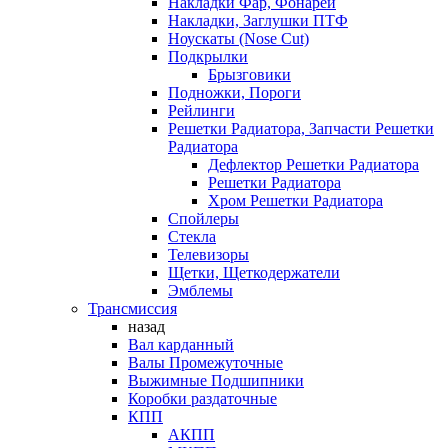
Накладки Фар, Фонарей
Накладки, Заглушки ПТФ
Ноускаты (Nose Cut)
Подкрылки
Брызговики
Подножки, Пороги
Рейлинги
Решетки Радиатора, Запчасти Решетки
Радиатора
Дефлектор Решетки Радиатора
Решетки Радиатора
Хром Решетки Радиатора
Спойлеры
Стекла
Телевизоры
Щетки, Щеткодержатели
Эмблемы
Трансмиссия
назад
Вал карданный
Валы Промежуточные
Выжимные Подшипники
Коробки раздаточные
КПП
АКПП