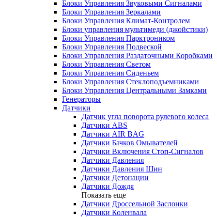
Блоки Управления Звуковыми Сигналами
Блоки Управления Зеркалами
Блоки Управления Климат-Контролем
Блоки управления мультимеди (джойстики)
Блоки Управления Парктроником
Блоки Управления Подвеской
Блоки Управления Раздаточными Коробками
Блоки Управления Светом
Блоки Управления Сиденьем
Блоки Управления Стеклоподъемниками
Блоки Управления Центральными Замками
Генераторы
Датчики
Датчик угла поворота рулевого колеса
Датчики ABS
Датчики AIR BAG
Датчики Бачков Омывателей
Датчики Включения Стоп-Сигналов
Датчики Давления
Датчики Давления Шин
Датчики Детонации
Датчики Дождя
Показать еще
Датчики Дроссельной Заслонки
Датчики Коленвала