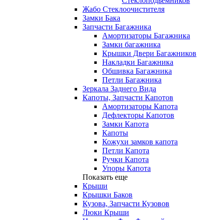
Стеклоподьемников
Жабо Стеклоочистителя
Замки Бака
Запчасти Багажника
Амортизаторы Багажника
Замки багажника
Крышки Двери Багажников
Накладки Багажника
Обшивка Багажника
Петли Багажника
Зеркала Заднего Вида
Капоты, Запчасти Капотов
Амортизаторы Капота
Дефлекторы Капотов
Замки Капота
Капоты
Кожухи замков капота
Петли Капота
Ручки Капота
Упоры Капота
Показать еще
Крыши
Крышки Баков
Кузова, Запчасти Кузовов
Люки Крыши