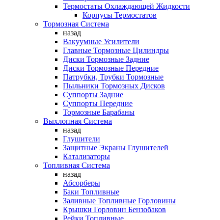
Термостаты Охлаждающей Жидкости
Корпусы Термостатов
Тормозная Система
назад
Вакуумные Усилители
Главные Тормозные Цилиндры
Диски Тормозные Задние
Диски Тормозные Передние
Патрубки, Трубки Тормозные
Пыльники Тормозных Дисков
Суппорты Задние
Суппорты Передние
Тормозные Барабаны
Выхлопная Система
назад
Глушители
Защитные Экраны Глушителей
Катализаторы
Топливная Система
назад
Абсорберы
Баки Топливные
Заливные Топливные Горловины
Крышки Горловин Бензобаков
Рейки Топливные