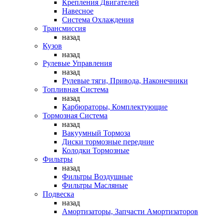
Крепления Двигателей
Навесное
Система Охлаждения
Трансмиссия
назад
Кузов
назад
Рулевые Управления
назад
Рулевые тяги, Привода, Наконечники
Топливная Система
назад
Карбюраторы, Комплектующие
Тормозная Система
назад
Вакуумный Тормоза
Диски тормозные передние
Колодки Тормозные
Фильтры
назад
Фильтры Воздушные
Фильтры Масляные
Подвеска
назад
Амортизаторы, Запчасти Амортизаторов