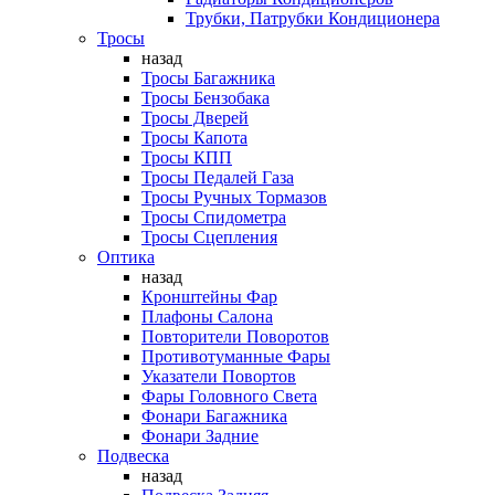
Трубки, Патрубки Кондиционера
Тросы
назад
Тросы Багажника
Тросы Бензобака
Тросы Дверей
Тросы Капота
Тросы КПП
Тросы Педалей Газа
Тросы Ручных Тормазов
Тросы Спидометра
Тросы Сцепления
Оптика
назад
Кронштейны Фар
Плафоны Салона
Повторители Поворотов
Противотуманные Фары
Указатели Повортов
Фары Головного Света
Фонари Багажника
Фонари Задние
Подвеска
назад