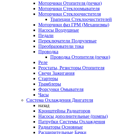
Моторчики Отопителя (печки)
Моторчики Стеклоомывателя
Моторчики Стеклоочистителя
Трапеции Стеклоочистителей
Моторчики фаз ГРМ (Механизмы)
Насосы Воздушные
Педали
Переключатели Подрулевые
Преобразователи тока
Проводка
Проводка Отопителя (печки)
Реле
Реостаты, Резисторы Отопителя
Свечи Зажигания
Стартеры
Трамблеры
Форсунки Омывателя
Часы
Система Охлаждения Двигателя
назад
Кронштейны Радиаторов
Насосы дополнительные (помпы)
Патрубки Системы Охлаждения
Радиаторы Основные
Расширительные Бачки