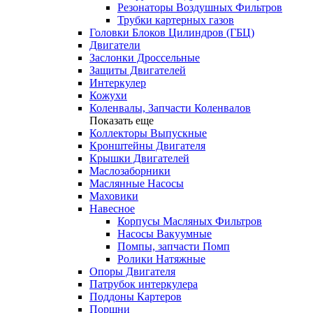
Резонаторы Воздушных Фильтров
Трубки картерных газов
Головки Блоков Цилиндров (ГБЦ)
Двигатели
Заслонки Дроссельные
Защиты Двигателей
Интеркулер
Кожухи
Коленвалы, Запчасти Коленвалов
Показать еще
Коллекторы Выпускные
Кронштейны Двигателя
Крышки Двигателей
Маслозаборники
Маслянные Насосы
Маховики
Навесное
Корпусы Масляных Фильтров
Насосы Вакуумные
Помпы, запчасти Помп
Ролики Натяжные
Опоры Двигателя
Патрубок интеркулера
Поддоны Картеров
Поршни